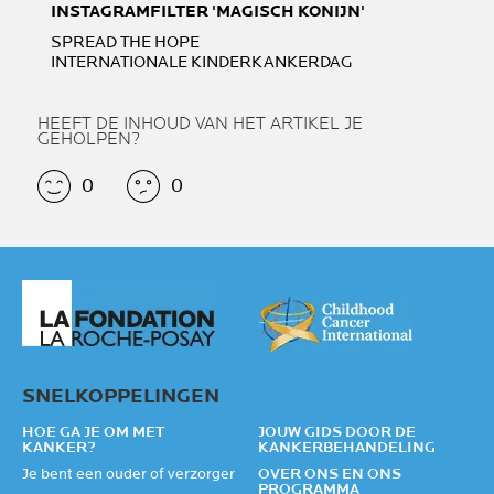
INSTAGRAMFILTER 'MAGISCH KONIJN'
SPREAD THE HOPE
INTERNATIONALE KINDERKANKERDAG
HEEFT DE INHOUD VAN HET ARTIKEL JE
GEHOLPEN?
0
0
SNELKOPPELINGEN
HOE GA JE OM MET
JOUW GIDS DOOR DE
KANKER?
KANKERBEHANDELING
Je bent een ouder of verzorger
OVER ONS EN ONS
PROGRAMMA