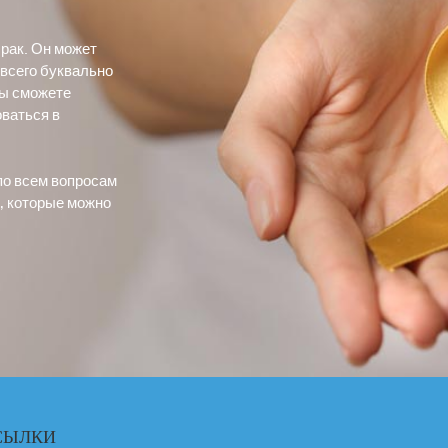
 рак. Он может
 всего буквально
 вы сможете
оваться в
по всем вопросам
, которые можно
СЫЛКИ