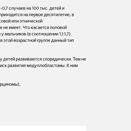
0,7 случаев на 100 тыс. детей и
приходится на первое десятилетие, в
асовой или этнической
 не имеет. Что касается половой
 мальчиков (в соотношении 1,1:1,7).
в этой возрастной группе данный тип
у детей развиваются спорадически. Тем не
иск развития медуллобластомы. К ним
арциномы),