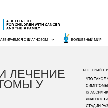
A BETTER LIFE
FOR CHILDREN WITH CANCER
AND THEIR FAMILY
РАЗБИРАЕМСЯ С ДИАГНОЗОМ
ВОЛШЕБНЫЙ МИР
И ЛЕЧЕНИЕ
БЫСТРЫЙ П
ЧТО ТАКОЕ
ТОМЫ У
СИМПТОМЫ
КЛАССИФИ
ДИАГНОСТИ
СТАДИИ РА