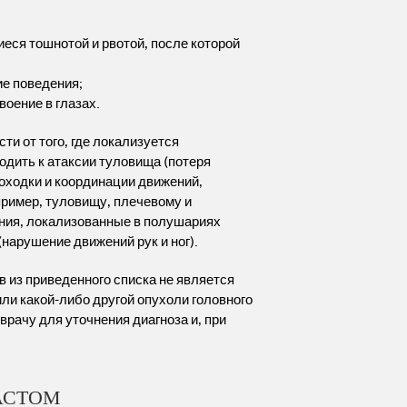
еся тошнотой и рвотой, после которой
ие поведения;
оение в глазах.
и от того, где локализуется
дить к атаксии туловища (потеря
оходки и координации движений,
пример, туловищу, плечевому и
ания, локализованные в полушариях
арушение движений рук и ног).
 из приведенного списка не является
и какой-либо другой опухоли головного
врачу для уточнения диагноза и, при
АСТОМ