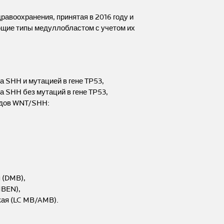
авоохранения, принятая в 2016 году и
ющие типы медуллобластом с учетом их
а SHH и мутацией в гене TP53,
а SHH без мутаций в гене TP53,
адов WNT/SHH:
 (DMB),
MBEN),
ая (LC MB/AMB).