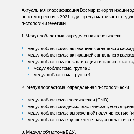
Актуальная классификация Всемирной организации здр
пересмотренная в 2021 году, предусматривает следу
гистологии и генетики:
1. Медуллобластома, определенная генетически:
медуллобластома с активацией сигнального каскад
медуллобластома с активацией сигнального каскад
медуллобластома без активации сигнальных каск
медуллобластома, группа 3,
медуллобластома, группа 4.
2. Медуллобластома, определенная гистологически:
медуллобластома классическая (CMB),
медуллобластома десмопластическая/нодулярная
медуллобластома с выраженной нодулярностью (
медуллобластома крупноклеточная/анапластическ
3. Медуллобластома БДУ.