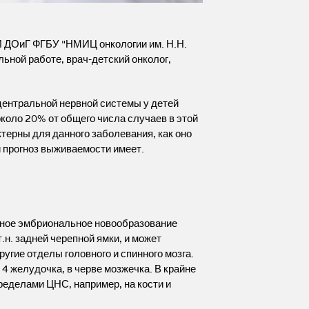
И ДОиГ ФГБУ "НМИЦ онкологии им. Н.Н.
ьной работе, врач-детский онколог,
ентральной нервной системы у детей
коло 20% от общего числа случаев в этой
терны для данного заболевания, как оно
й прогноз выживаемости имеет.
нное эмбриональное новообразование
т.н. задней черепной ямки, и может
угие отделы головного и спинного мозга.
4 желудочка, в черве мозжечка. В крайне
ределами ЦНС, например, на кости и