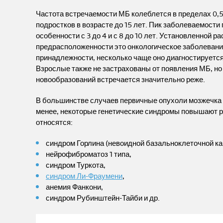
Частота встречаемости МБ колеблется в пределах 0,5-
подростков в возрасте до 15 лет. Пик заболеваемости 
особенности с 3 до 4 и с 8 до 10 лет. Установленной р
предрасположенности это онкологическое заболевание
принадлежности, несколько чаще оно диагностируется у
Взрослые также не застрахованы от появления МБ, но 
новообразований встречается значительно реже.
В большинстве случаев первичные опухоли мозжечка 
менее, некоторые генетические синдромы повышают р
относятся:
синдром Горлина (невоидной базальноклеточной к
нейрофиброматоз 1 типа,
синдром Туркота,
синдром Ли-Фраумени
,
анемия Фанкони,
синдром Рубинштейн-Тайби и др.