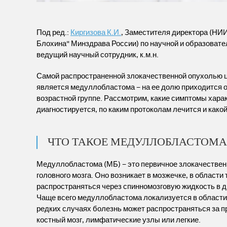
Под ред.:
Киргизова К.И.
, Заместителя директора (НИ
Блохина" Минздрава России) по научной и образовател
ведущий научный сотрудник, к.м.н.
Самой распространенной злокачественной опухолью ц
является медуллобластома – на ее долю приходится о
возрастной группе. Рассмотрим, какие симптомы харак
диагностируется, по каким протоколам лечится и како
ЧТО ТАКОЕ МЕДУЛЛОБЛАСТОМА
Медуллобластома (МБ) – это первичное злокачестве
головного мозга. Оно возникает в мозжечке, в области 
распространяться через спинномозговую жидкость в др
Чаще всего медуллобластома локализуется в области 
редких случаях болезнь может распространяться за п
костный мозг, лимфатические узлы или легкие.