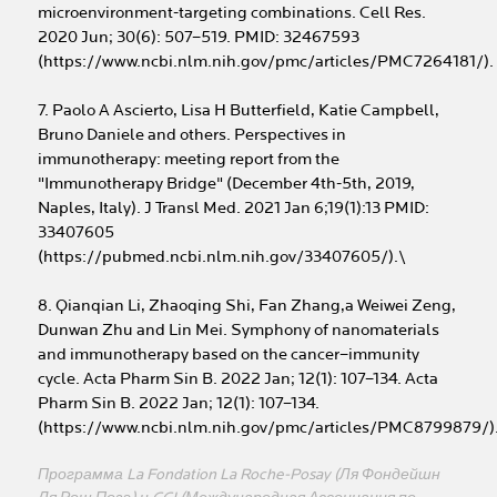
microenvironment-targeting combinations. Cell Res.
2020 Jun; 30(6): 507–519. PMID: 32467593
(https://www.ncbi.nlm.nih.gov/pmc/articles/PMC7264181/).
7. Paolo A Ascierto, Lisa H Butterfield, Katie Campbell,
Bruno Daniele and others. Perspectives in
immunotherapy: meeting report from the
"Immunotherapy Bridge" (December 4th-5th, 2019,
Naples, Italy). J Transl Med. 2021 Jan 6;19(1):13 PMID:
33407605
(https://pubmed.ncbi.nlm.nih.gov/33407605/).\
8. Qianqian Li, Zhaoqing Shi, Fan Zhang,a Weiwei Zeng,
Dunwan Zhu and Lin Mei. Symphony of nanomaterials
and immunotherapy based on the cancer–immunity
cycle. Acta Pharm Sin B. 2022 Jan; 12(1): 107–134. Acta
Pharm Sin B. 2022 Jan; 12(1): 107–134.
(https://www.ncbi.nlm.nih.gov/pmc/articles/PMC8799879/)
Программа La Fondation La Roche-Posay (Ля Фондейшн