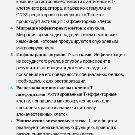
комплекса гистосовместимости с антигеном и T-
клеточного рецептора, а также ко-стимуляции
CD28-рецепторов на поверхности T-клеток
происходит активация T-эффекторных клеток.
Миграция эффекторных клеток к опухоли
.
Миграция происходит под действием нескольких
хемокинов, которые продуцируются опухолевым
микроокружением.
Инфильтрация опухоли Т-клетками
. Инфильтрация
из сосудистого русла в опухоль происходит в
результате активации эндотелия сосудов и
появления на его поверхности специальных белков,
необходимых для экстравазации.
Распознавание опухолевых клеток Т-
лимфоцитами
. Активированные Т-эффекторные
клетки, попавшие в микроокружение опухоли,
способны к распознаванию и цитолизу
злокачественных клеток.
Уничтожение опухолевых клеток
. Т-лимфоциты
реализуют свою киллерную функцию, приводя к
разрушению злокачественной клетки,