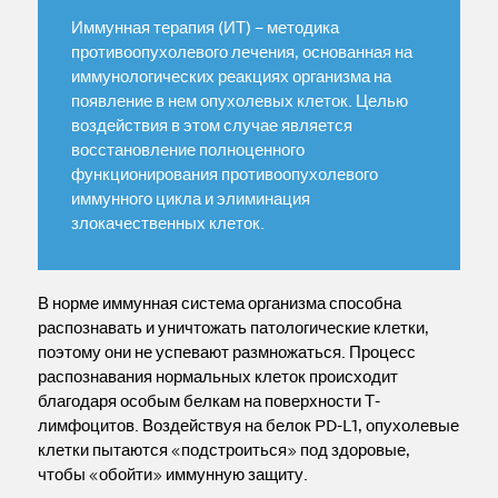
Иммунная терапия (ИТ) – методика
противоопухолевого лечения, основанная на
иммунологических реакциях организма на
появление в нем опухолевых клеток. Целью
воздействия в этом случае является
восстановление полноценного
функционирования противоопухолевого
иммунного цикла и элиминация
злокачественных клеток.
В норме иммунная система организма способна
распознавать и уничтожать патологические клетки,
поэтому они не успевают размножаться. Процесс
распознавания нормальных клеток происходит
благодаря особым белкам на поверхности Т-
лимфоцитов. Воздействуя на белок PD-L1, опухолевые
клетки пытаются «подстроиться» под здоровые,
чтобы «обойти» иммунную защиту.