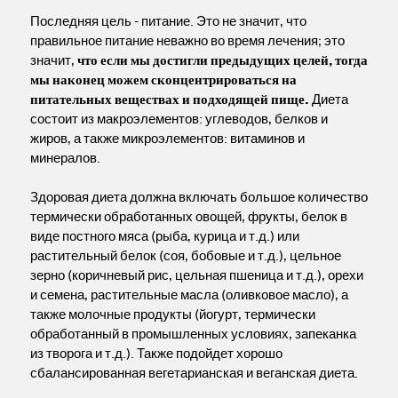
Последняя цель - питание. Это не значит, что
правильное питание неважно во время лечения; это
значит,
что если мы достигли предыдущих целей, тогда
мы наконец можем сконцентрироваться на
питательных веществах и подходящей пище.
Диета
состоит из макроэлементов: углеводов, белков и
жиров, а также микроэлементов: витаминов и
минералов.
Здоровая диета должна включать большое количество
термически обработанных овощей, фрукты, белок в
виде постного мяса (рыба, курица и т.д.) или
растительный белок (соя, бобовые и т.д.), цельное
зерно (коричневый рис, цельная пшеница и т.д.), орехи
и семена, растительные масла (оливковое масло), а
также молочные продукты (йогурт, термически
обработанный в промышленных условиях, запеканка
из творога и т.д.). Также подойдет хорошо
сбалансированная вегетарианская и веганская диета.