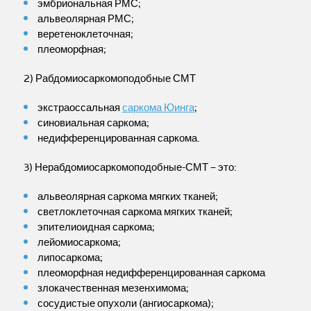
эмбриональная РМС;
альвеолярная РМС;
веретеноклеточная;
плеоморфная;
2) Рабдомиосаркомоподобные СМТ
экстраоссальная
саркома Юинга
;
синовиальная саркома;
недифференцированная саркома.
3) Нерабдомиосаркомоподобные-СМТ – это:
альвеолярная саркома мягких тканей;
светлоклеточная саркома мягких тканей;
эпителиоидная саркома;
лейомиосаркома;
липосаркома;
плеоморфная недифференцированная саркома
злокачественная мезенхимома;
сосудистые опухоли (ангиосаркома);