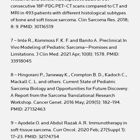
consecutive 18F-FDG PET–CT scans compared to CT and
MRI in 493 patients with different histological subtypes
of bone and soft tissue sarcoma. Clin Sarcoma Res. 2018;
8: 9. PMID: 30116519
7 – Imle R., Kommoss F. K. F. and Banito A. Preclinical In
Vivo Modeling of Pediatric Sarcoma—Promises and
Limitations. J Clin Med. 2021 Apr; 10(8): 1578. PMID:
33918045
8 – Hingorani P., Janeway K., Crompton B. D., Kadoch C.,
Mackall C. L. and others. Current State of Pediatric
Sarcoma Biology and Opportunities for Future Discovery:
A Report from the Sarcoma Translational Research
Workshop. Cancer Genet. 2016 May; 209(5): 182–194.
PMID: 27132463
9 – Ayodele O. and Abdul Razak A.R. Immunotherapy in
soft-tissue sarcoma. Curr Oncol. 2020 Feb; 27(Suppl 1):
17–23. PMID: 32174754