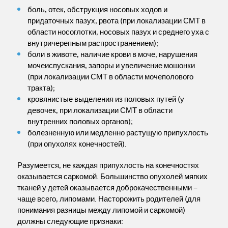
боль, отек, обструкция носовых ходов и
придаточных пазух, рвота (при локализации СМТ в
области носоглотки, носовых пазух и среднего уха с
внутричерепным распространением);
боли в животе, наличие крови в моче, нарушения
мочеиспускания, запоры и увеличение мошонки
(при локализации СМТ в области мочеполового
тракта);
кровянистые выделения из половых путей (у
девочек, при локализации СМТ в области
внутренних половых органов);
болезненную или медленно растущую припухлость
(при опухолях конечностей).
Разумеется, не каждая припухлость на конечностях
оказывается саркомой. Большинство опухолей мягких
тканей у детей оказывается доброкачественными –
чаще всего, липомами. Насторожить родителей (для
понимания разницы между липомой и саркомой)
должны следующие признаки: