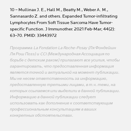
10 – Mullinax J. E., Hall M., Beatty M., Weber A. M.,
Sannasardo Z. and others. Expanded Tumor-infiltrating
Lymphocytes From Soft Tissue Sarcoma Have Tumor-
specific Function. J Immunother. 2021 Feb-Mar; 44(2):
63–70. PMID: 33443972
Программа La Fondation La Roche-Posay (Ля Фондейшн
Ля Рош Позэ) и CCI (Международная Ассоциация по
борьбе с детским раком) прилагают все усилия, чтобы
гарантировать, что предоставленная информация
является точной и актуальной на момент публикации.
Мы не несем ответственность за информацию,
предоставленную третьими лицами, в т.ч. теми, на
которых ссылаемся или выделили в данной публикации.
Информацию в данной публикации следует
использовать как дополнение к соответствующим
профессиональным консультациям в ваших
конкретных обстоятельствах.