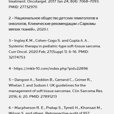
treatment. Oncotarget. 2017 Jan 24; 8(4): 7068–7093.
PMID: 27732970
2 – Национальное общество детских гематологов и
онкологов, Клинические рекомендации «Саркомы
мягких тканей», 2020 г.
3 – Ingley K.M., Cohen-Gogo S. and Gupta A.A..
Systemic therapy in pediatric-type soft-tissue sarcoma.
Curr Oncol. 2020 Feb; 27(Suppl 1): 6–16. PMID:
32174753
4 - https://mkb-10.com/index.php?pid=22896
5 – Dangoor A., Seddon B., Gerrand C., Grimer R.,
Whelan J. and Judson I. UK guidelines for the
management of soft tissue sarcomas. Clin Sarcoma Res.
2016; 6: 20. PMID: 27891213
6 – Macpherson R. E., Pratap S., Tyrrell H., Khonsari M.,
Wilson S. and others. Retrospective audit of 957