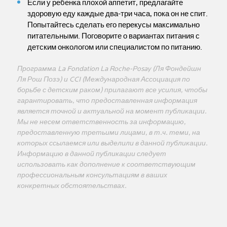
Если у ребенка плохой аппетит, предлагайте
здоровую еду каждые два-три часа, пока он не спит.
Попытайтесь сделать его перекусы максимально
питательными. Поговорите о вариантах питания с
детским онкологом или специалистом по питанию.
Программа La Fondation La Roche-Posay (Ля Фондейшн
Ля Рош Позэ) и CCI (Международная Ассоциация по
борьбе с детским раком) прилагают все усилия, чтобы
гарантировать, что предоставленная информация
является точной и актуальной на момент публикации.
Мы не несем ответственность за информацию,
предоставленную третьими лицами, в т.ч. теми, на
которых ссылаемся или выделили в данной публикации.
Информацию в данной публикации следует
использовать как дополнение к соответствующим
профессиональным консультациям в ваших
конкретных обстоятельствах.