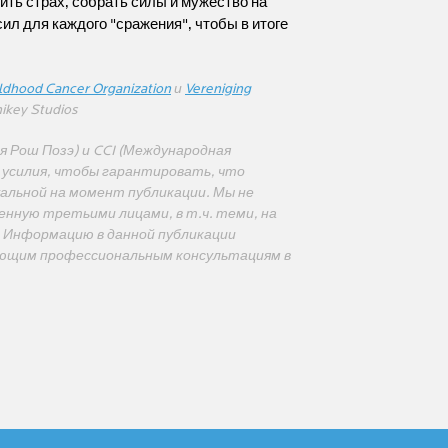
ить страх, собрать силы и мужество на
ил для каждого "сражения", чтобы в итоге
ldhood Cancer Organization
и
Vereniging
ikey Studios
я Рош Позэ) и CCI (Международная
е усилия, чтобы гарантировать, что
альной на момент публикации. Мы не
нную третьими лицами, в т.ч. теми, на
. Информацию в данной публикации
ующим профессиональным консультациям в