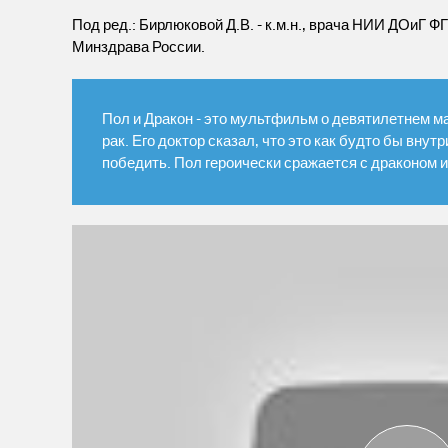
Под ред.: Бирлюковой Д.В. - к.м.н., врача НИИ ДОиГ 
Минздрава России.
Пол и Дракон - это мультфильм о девятилетнем ма
рак. Его доктор сказал, что это как будто бы внут
победить. Пол героически сражается с драконом 