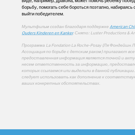
виде, например, дракона, может помочь ребенку побед
борьбу, помогать себе бороться поэтапно, набираясь с
выйти победителем.
Мультфильм создан благодаря поддержке
American Chi
Ouders Kinderen en Kanker
. Снято: Luster Productions & An
Программа La Fondation La Roche-Posay (Ля Фондейшн Л
Ассоциация по борьбе с детским раком) прилагают вс
предоставленная информация является точной и акту
несем ответственность за информацию, предоставле
которых ссылаемся или выделили в данной публикации
следует использовать как дополнение к соответств
ваших конкретных обстоятельствах.