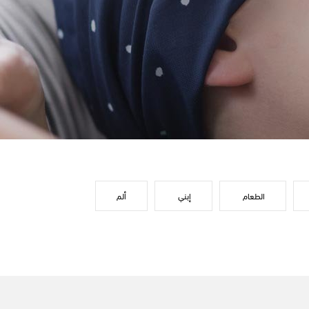
الطعام
إبني
ألم