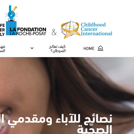
IFE
ER
ILY
كيف تعالج
فهم
HOME
السرطان؟
الس
نصائح للآباء ومقدمي ال
الصحّية