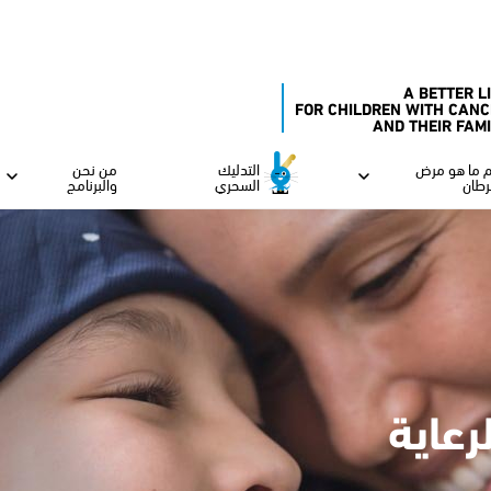
A BETTER L
FOR CHILDREN WITH CANC
AND THEIR FAM
 ما هو مرض
التدليك
من نحن
رطان
السحري
والبرنامج
رعاية