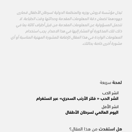
تبذل مؤسّسة لاروش بوزيه والمنظمة الدولية لسرطان الأطفال قصارى
جهودهما لضمان دقة المعلومات المقدمة وحداثتها وقت الطباعة. لا
نتحمل المسؤولية عن المعلومات المقدمة من قبل أطراف ثالثة بما في
ذلك تلك المذكورة أو المشار إليها في هذا الاصدار. يجب استخدام
المعلومات الواردة في هذا المقال كإضافة للمشورة المهنية المناسبة أو أي
مشورة أخرى خاصة بحالتك.
لمحة
سريعة
انشر الحب
انشر الحب « فلتر الأرنب السحري» عبر انستغرام
انشر الأمل
اليوم العالمي لسرطان الأطفال
هل استفدت
من هذا المقال؟