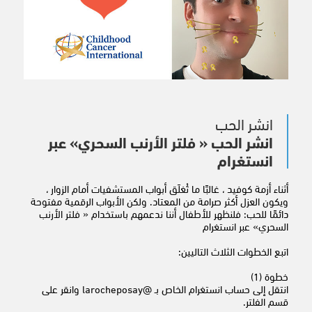
انشر الحب
انشر الحب « فلتر الأرنب السحري» عبر
انستغرام
أثناء أزمة كوفيد ، غالبًا ما تُغلَق أبواب المستشفيات أمام الزوار ،
ويكون العزل أكثر صرامة من المعتاد. ولكن الأبواب الرقمية مفتوحة
دائمًا للحب: فلنظهر للأطفال أننا ندعمهم باستخدام « فلتر الأرنب
السحري» عبر انستغرام
اتبع الخطوات الثلاث التاليين:
خطوة (1)
انتقل إلى حساب انستغرام الخاص بـ @larocheposay وانقر على
قسم الفلتر.