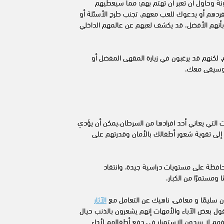
ونة وحاول أن تعبر أن تهتم بهم؛ مما سيعطيهم
مفردهم أو يدعوك للعب معهم. تجنب طرح الأسئلة أو
نهم الأفضل. قد يكشف لعبهم عن عالمهم الداخلي
 لكنهم قد يرغبون في زيارة المقهى المفضل أو
لموسيقى معك.
ت التي يعاني أحد افرادها من السرطان.يمكن أن يؤدي
 إلى تقوية شعور أطفالك بالأمان وقدرتهم على
حافظة على مستويات دراسية جيدة، وانتقاد
ا ومستمرًا من الكبار.
ن سليمًا و معافى، ناهيك عن التعامل مع
الآثار
قول بعض الآباء والأمهات إنهم يشعرون بالذنب حيال
هم لا يريدون الاستمرار في دفع أطفالهم لأداء