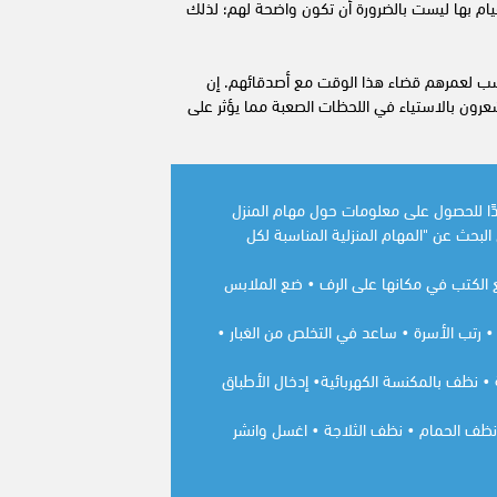
لقيام بها ليست بالضرورة أن تكون واضحة لهم؛ لذلك
اسب لعمرهم قضاء هذا الوقت مع أصدقائهم. إن
رون بالاستياء في اللحظات الصعبة مما يؤثر على
يدًا للحصول على معلومات حول مهام المنزل
لبحث عن "المهام المنزلية المناسبة لكل
لعاب • ضع الكتب في مكانها على الرف • ضع الملابس
المطابقة • رتب الأسرة • ساعد في التخلص من الغبار •
ات الأليفة • نظف بالمكنسة الكهربائية• إدخال الأطباق
مطبخ • نظف الحمام • نظف الثلاجة • اغسل وانشر