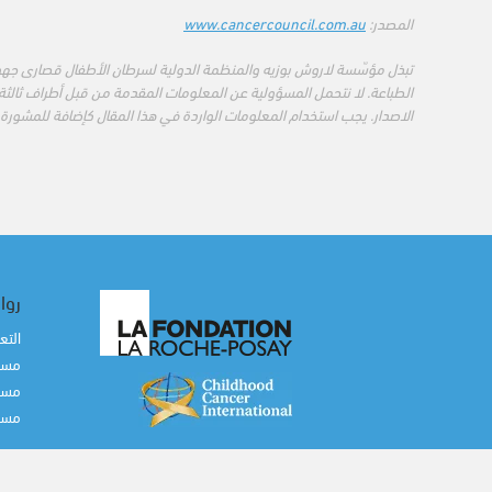
المصدر:
www.cancercouncil.com.au
تبذل مؤسّسة لاروش بوزيه والمنظمة الدولية لسرطان الأطفال قصارى جه
الطباعة. لا نتحمل المسؤولية عن المعلومات المقدمة من قبل أطراف ثالثة 
الاصدار. يجب استخدام المعلومات الواردة في هذا المقال كإضافة للمشورة 
روا
التع
مساع
مساع
مساع