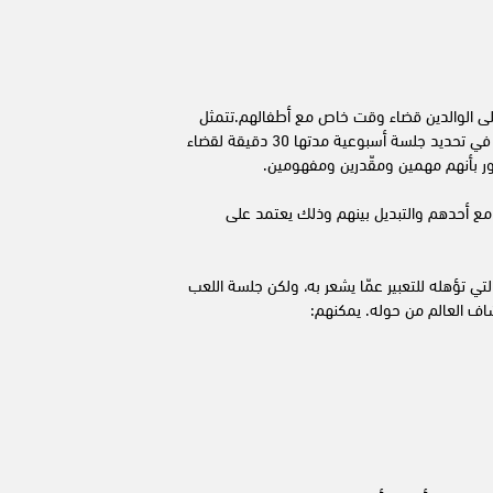
لى الوالدين قضاء وقت خاص مع أطفالهم.تتمثل
إحدى الطرق التي تساعدك على تولية الاهتمام والعناية اللازمة بهم في تحديد جلسة أسبوعية مدتها 30 دقيقة لقضاء
 بأنهم مهمين ومقّدرين ومفهومين.
مع أحدهم والتبديل بينهم وذلك يعتمد على
التي تؤهله للتعبير عمّا يشعر به، ولكن جلسة اللعب
اف العالم من حوله. يمكنهم: