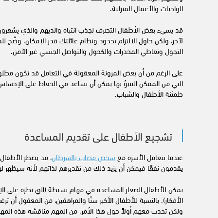
الواجبات والأعمال المنزلية.
قد يسيء بعض الأطفال التصرف لجذب انتباه والديهم والذي يشعرون 
لآخر، ولكن حاول الالتزام بحدود ونظام عائلتك قدر الإمكان. وضّح ل
التجول وتعاطي المخدرات والكحول والتواصل الجنسي غير الآمن.
على الرغم من أن بعض المرونة المعقولة في التعامل قد تكون مطلو
التي من الممكن التنبؤ بها يمكن أن تساعد في الحفاظ على الإحساس
طمئنة الأطفال والشباب.
تشجيع الأطفال على تقديم المساعدة
عندما تتعامل الأسرة مع
شخص مصاب بالسرطان
، قد يضطر الأطفال
يقدمون نفعًا فيمكن أن يزيد ذلك من تقديرهم لذاتهم لأنه سيظهر ل
يمكن للأطفال الصغار المساعدة في مهام بسيطة (القِ نظرة على 
الأفكار). بالنسبة للأطفال الأكبر سنًا والمراهقين، من المعقول أن 
ولكن تحدث معهم أولاً حول هذا الأمر. من المهم مناقشة هذه المها