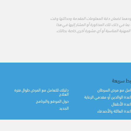
ودهما لضمان دقة المعلومات المقدمة وحداثتها وقت
بما في ذلك تلك المذكورة أو المشار إليها في هذا
المهنية المناسبة أو أي مشورة أخرى خاصة بحالتك.
بط سريعة
امل مع مرض السرطان
دليلك للتعامل مع المرض طوال فترة
العلاج
دة الوالدين أو مقدمي الرعاية
حول الموقع والبرنامج
دة الأطفال
الجديد
دة العائلة والأصدقاء