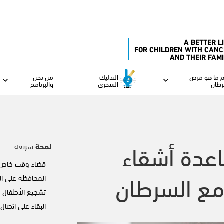
A BETTER L
FOR CHILDREN WITH CANC
AND THEIR FAM
 ما هو مرض
التدليك
من نحن
رطان
السحري
والبرنامج
عدة أشقاء
لمحة
سريعة
قضاء وقت خاص م
مع السرطان
المحافظة على ال
تشجيع الأطفال ع
البقاء على اتصال