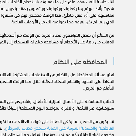
أثناء جلسة اللعب هذه، علق على ما يفعلونه باستخدام الكلمات الحن
شعورًا بأنك مهتم بما يفعلونه ويقولونه ويشعرون به.قد يلعبون ب
معاقبتهم على أي فعل خاطئ. هذا الوقت مخصص لهم كي يشعروا بأ
الذي ربما لم تكن تعرفه مما يقولونه لك في الأوقات العادية.
من الشائع أن يفضل المراهقون قضاء المزيد من الوقت مع أصدقائهم،
الذهاب في نزهة على الأقدام أو مشاهدة فيلم أو الاستماع إلى ا
المحافظة على النظام
تعتبر مسألة المحافظة على النظام من الاهتمامات المشتركة للعائلا
الحفاظ على الحدود والنظام المعتاد للعائلة خلال هذا الوقت الصعب
التأقلم مع المرض.
تتطلب المحافظة على الأعمال المنزلية للأطفال، وتشجيعم على الم
سلوكياتهم غير اللائقة، والالتزام بمواعيد النوم المنتظمة إشرافًا دائمً
قد يكون من الصعب بما يكفي الحفاظ على قواعد العائلة عندما تكو
العاطفية والجسدية المترتبة على العناية بشخص مصاب بالسرطان
. ي
وضعهم أفراد العائلة بأكملهم تحت ضغوط التعامل مع السرطان، لذا ف