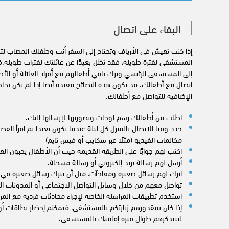
البقاء على اتصال
إذا كنت تعيش في الأرياف وتحتاج إلى السفر أنت وطفلك المصاب لتلق
المستشفى لفترة طويلة، فقد تظل بعيدًا عن عائلتك لفترات طويلة.في
إلى المستشفى الرئيسي وترك باقي أطفالهم مع أفراد العائلة أو الأص
اتصال مع أطفالك. قد تكون هذه النصائح مفيدة أيضًا إذا لم تكن بحا
الإضافية للتواصل مع أطفالك.
اطلب من أطفالك رسم لوحات وتصوريها لإرسالها إليك.
حدد وقتًا للاتصال بالمنزل كل ليلة عندما تكون بعيدًا ثم اقرأ ال
مكالمات الفيديو (مثلًا عبر سكايب أو فيس تايم)
اكتب لهم جوابًا على الطريقة القديمة حيث أن الأطفال يحبون الع
أرسل لهم رسالة بريد إلكتروني أو رسالة مسجلة.
اترك لهم رسائل صغيرة ومفاجآت، مثل أن تترك رسائل صغيرة في ع
تواصل معهم من خلال وسائل التواصل الاجتماعي أو المدونات ا
استخدم تطبيقات المراسلة الخاصة لإجراء محادثات فردية مع المر
إذا كان بمقدورهم زيارتكم بالمستشفى، فيمكنم إحضار بطاقات أو ص
لتتتذكرهم طوال فترة إقامتك بالمستشفى.