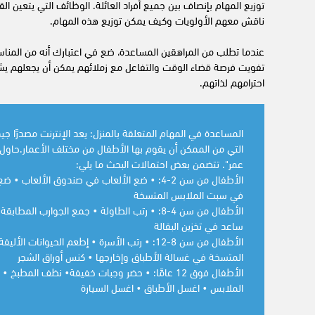
توزيع المهام بإنصاف بين جميع أفراد العائلة. الوظائف التي يتعين ا
ناقش معهم الأولويات وكيف يمكن توزيع هذه المهام.
عندما تطلب من المراهقين المساعدة، ضع في اعتبارك أنه من المن
تفويت فرصة قضاء الوقت والتفاعل مع زملائهم يمكن أن يجعلهم يشع
احترامهم لذاتهم.
المساعدة في المهام المتعلقة بالمنزل: يعد الإنترنت مصدرًا ج
التي من الممكن أن يقوم بها الأطفال من مختلف الأعمار.حاول ا
عمر". تتضمن بعض احتمالات البحث ما يلي:
الأطفال من سن 2-4: • ضع الألعاب في صندوق الأ
في سبت الملابس المتسخة
الأطفال من سن 4-8: • رتب الطاولة • جمع الجوارب 
ساعد في تخزين البقالة
الأطفال من سن 8-12: • رتب الأسرة • إطعم الحيوان
المتسخة في غسالة الأطباق وإخارجها • كنس أوراق الشجر
الأطفال فوق 12 عامًا: • حضر وجبات خفيفة• نظف ال
الملابس • اغسل الأطباق • اغسل السيارة