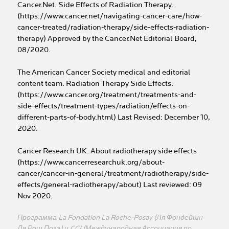
Cancer.Net. Side Effects of Radiation Therapy.
(https://www.cancer.net/navigating-cancer-care/how-
cancer-treated/radiation-therapy/side-effects-radiation-
therapy) Approved by the Cancer.Net Editorial Board,
08/2020.
The American Cancer Society medical and editorial
content team. Radiation Therapy Side Effects.
(https://www.cancer.org/treatment/treatments-and-
side-effects/treatment-types/radiation/effects-on-
different-parts-of-body.html) Last Revised: December 10,
2020.
Cancer Research UK. About radiotherapy side effects
(https://www.cancerresearchuk.org/about-
cancer/cancer-in-general/treatment/radiotherapy/side-
effects/general-radiotherapy/about) Last reviewed: 09
Nov 2020.
Программа La Fondation La Roche-Posay (Ля Фондейшн
Ля Рош Позэ) и CCI (Международная Ассоциация по