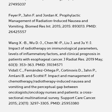
27495037
Feyer P., Jahn F. and Jordan K. Prophylactic
Management of Radiation-Induced Nausea and
Vomiting. Biomed Res Int. 2015; 2015: 893013. PMID:
26425557
Wang X.-B., Wu D.-J., Chen W.-P., Liu J. and Ju Y.-J.
Impact of radiotherapy on immunological parameters,
levels of inflammatory factors, and clinical prognosis in
patients with esophageal cancer. J Radiat Res. 2019 May;
60(3): 353–363. PMID: 31034571
Vidall C., Fernández-Ortega P., Cortinovis D., Jahn P.,
Amlani B. and Scotté F. Impact and management of
chemotherapy/radiotherapy-induced nausea and
vomiting and the perceptual gap between
oncologists/oncology nurses and patients: a cross-
sectional multinational survey. Support Care Cancer.
2015; 23(11): 3297–3305. PMID: 25953380