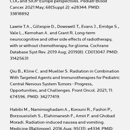
COG and SIOP Europe perspectives. Pediatr Blood
Cancer. 2021 May; 68(Suppl 2): e28344. PMID:
33818892
Lawrie T.A., Gillespie D., Dowswell T., Evans J., Erridge S.,
Vale L., Kernohan A. and Grant R. Long‐term
neurocognitive and other side effects of radiotherapy,
with or without chemotherapy, for glioma. Cochrane
Database Syst Rev. 2019 Aug; 2019(8): CD013047. PMID:
31425631
Qiu B., Kline C. and Mueller S. Radiation in Combination
With Targeted Agents and Immunotherapies for Pediatric
Central Nervous System Tumors - Progress,
Opportunities, and Challenges. Front Oncol. 2021; 11:
674596. PMID: 34277419.
Habibi M., Namimoghadam A., Korouni R., Fashiri P.,
Borzoueisileh S., Elahimanesh F., Amiri F. and Ghobad
Moradi. Radiation-induced nausea and vomiting.
Medicine (Baltimore). 2016 Aug; 95(31): e4334. PMID: