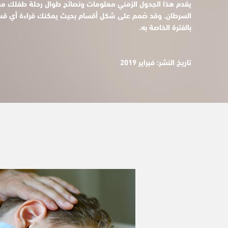
يقدم هذا الجدول الزمني معلومات ونصائح طوال رحلة طفلك م
السرطان. وقد صُمم على شكل أقسام بحيث يمكنك قراءة أي قس
بالفترة الخاصة به.
تاريخ النشر: فبراير 2019