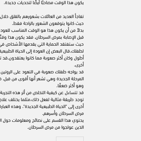
يكون هذا الوقت مصاحبًا أيضًا لتحديات جديدة.
تفاجأ العديد من العائلات بشعورهم بالقلق خلال 
حيث كانوا يتوقعون الشعور بالراحة فقط.
بدلاً من أن يكون هذا هو الوقت المناسب للعودة 
قبل الإصابة بمرض السرطان، فقد يكون هذا وقتًا 
حيث ستفتقد الحماية التي يقدمها الأشخاص في ف
لطفلك.قال البعض إن العودة إلى الحياة الطبيعية 
أطول وكان أكثر صعوبة مما كانوا يعتقدون.قد
أخرى.
قد يواجه طفلك صعوبة في التعود على الروتين 
المرحلة الجديدة وهي تشعر أنها أقوى من قبل، ف
وهو أكثر ضعفًا.
قد تتساءل عن كيفية التخلص من أثر هذه التجربة و
توجد طريقة مثالية لفعل ذلك.مثلما يختلف علاج
أخرى إلى "الحياة الطبيعية الجديدة"، وهذه العبارة
مرض السرطان وأسرهم.
يحتوي هذا القسم على نصائح ومعلومات حول المت
الذين عولجوا من مرض السرطان.