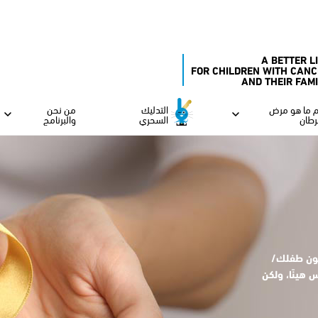
A BETTER L
FOR CHILDREN WITH CANC
AND THEIR FAM
 ما هو مرض
التدليك
من نحن
رطان
السحري
والبرنامج
كون طفلك/
 هينًا، ولكن