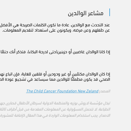
مشاعر الوالدين
عند التحدث مع الوالدين، عادة ما تكون الكلمات الصريحة هي الأفضل
عن طفلهم وعن مرضه، ويكونون على استعداد لتقديم المعلومات.
إذا كانا الوالدان غاضبين أو حزينين(حتى لدرجة البكاء)، فتذكر أنك حت
إذا كان الوالدان مكتئبين أو غير ودودين أو قلقين للغاية، فإن اتبا
الصحي قد يكون مطمئنًا للوالدين مما سيساعد في تشجيع عودة الط
المصدر:
The Child Cancer Foundation New Zeland
تبذل مؤسّسة لاروش بوزيه والمنظمة الدولية لسرطان الأطفال قصارى جه
الطباعة. لا نتحمل المسؤولية عن المعلومات المقدمة من قبل أطراف ثالثة 
الاصدار. يجب استخدام المعلومات الواردة في هذا المقال كإضافة للمشورة 