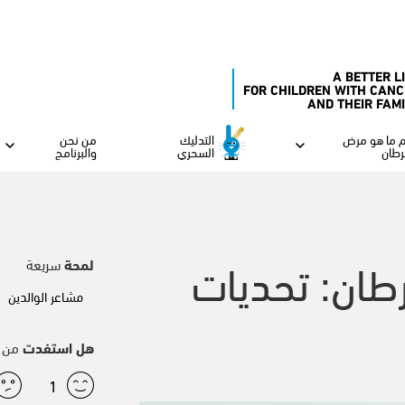
A BETTER L
FOR CHILDREN WITH CANC
AND THEIR FAM
 ما هو مرض
التدليك
من نحن
رطان
السحري
والبرنامج
طان: تحديات
لمحة
سريعة
مشاعر الوالدين
هل استفدت
من ه
1