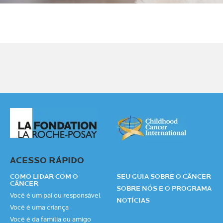
ACESSO RÁPIDO
COMO LIDAR COM O
SEU GUIA SOBRE O CÂNCER
CÂNCER
SOBRE NÓS E O PROGRAMA
Você é um pai ou responsável
NOTÍCIAS
Você é uma criança
Você é da família ou amigo