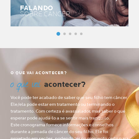
FALANDO
SOBRE CANCER
O QUE VAI ACONTECER?
o que vai
acontecer?
Você pode ter acabado de saber que seu filho tem câncer.
Ele/ela pode estar em tratamento ou terminando o
tratamento. Com certeza é avassalador, mas saber o que
esperar pode ajudá-lo a se sentir mais tranquilo.
Este cronograma fornece informações e conselhos
durante a jornada de câncer do seu filho. Ele foi
projetado em seções, podendo ler no momento certo para