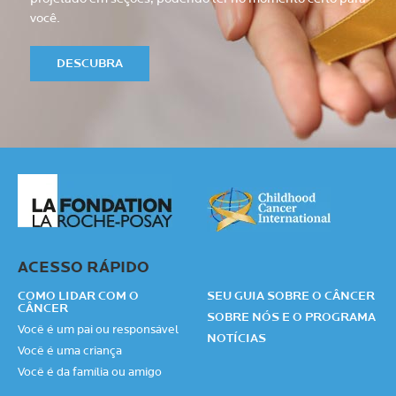
você.
DESCUBRA
ACESSO RÁPIDO
COMO LIDAR COM O
SEU GUIA SOBRE O CÂNCER
CÂNCER
SOBRE NÓS E O PROGRAMA
Você é um pai ou responsável
NOTÍCIAS
Você é uma criança
Você é da família ou amigo