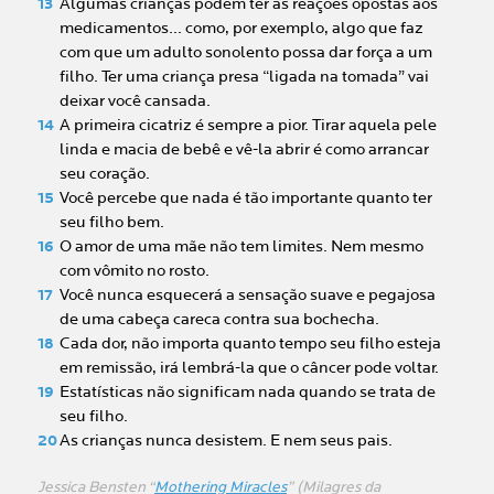
Algumas crianças podem ter as reações opostas aos
medicamentos... como, por exemplo, algo que faz
com que um adulto sonolento possa dar força a um
filho. Ter uma criança presa “ligada na tomada” vai
deixar você cansada.
A primeira cicatriz é sempre a pior. Tirar aquela pele
linda e macia de bebê e vê-la abrir é como arrancar
seu coração.
Você percebe que nada é tão importante quanto ter
seu filho bem.
O amor de uma mãe não tem limites. Nem mesmo
com vômito no rosto.
Você nunca esquecerá a sensação suave e pegajosa
de uma cabeça careca contra sua bochecha.
Cada dor, não importa quanto tempo seu filho esteja
em remissão, irá lembrá-la que o câncer pode voltar.
Estatísticas não significam nada quando se trata de
seu filho.
As crianças nunca desistem. E nem seus pais.
Jessica Bensten “
Mothering Miracles
” (Milagres da