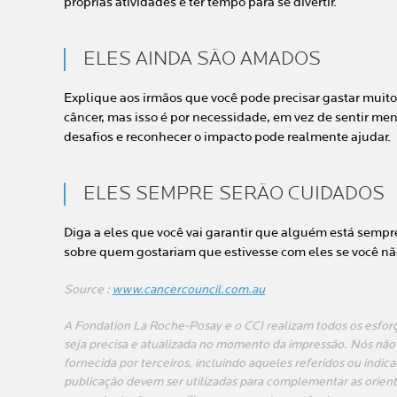
próprias atividades e ter tempo para se divertir.
ELES AINDA SÃO AMADOS
Explique aos irmãos que você pode precisar gastar muit
câncer, mas isso é por necessidade, em vez de sentir me
desafios e reconhecer o impacto pode realmente ajudar.
ELES SEMPRE SERÃO CUIDADOS
Diga a eles que você vai garantir que alguém está sempr
sobre quem gostariam que estivesse com eles se você nã
Source :
www.cancercouncil.com.au
A Fondation La Roche-Posay e o CCI realizam todos os esfor
seja precisa e atualizada no momento da impressão. Nós não
fornecida por terceiros, incluindo aqueles referidos ou indi
publicação devem ser utilizadas para complementar as orien