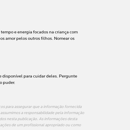
o tempo e energia focados na criança com
nos amor pelos outros filhos. Nomear os
e disponível para cuidar deles. Pergunte
o puder.
ços para assegurar que a informação fornecida
 assumimos a responsabilidade pela informação
cados nesta publicação. As informações desta
tações de um profissional apropriado ou como