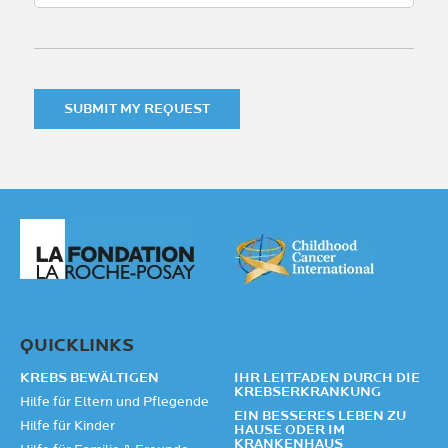
SUBMIT MY REQUEST
QUICKLINKS​
KREBS BEWÄLTIGEN
IHR LEITFADEN DURCH DIE
KREBSERKRANKUNG
Hilfe für Eltern und Pflegende
EIN BESSERES LEBEN ZU
Hilfe für Kinder​
HAUSE ODER IM
KRANKENHAUS