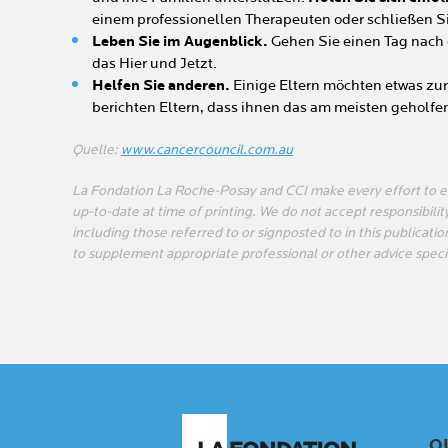
einem professionellen Therapeuten oder schließen Si
Leben Sie im Augenblick.
Gehen Sie einen Tag nach 
das Hier und Jetzt.
Helfen Sie anderen.
Einige Eltern möchten etwas zu
berichten Eltern, dass ihnen das am meisten geholfen
Quelle:
www.cancercouncil.com.au
La Fondation La Roche-Posay and CCI make every effort to en
up-to-date at time of printing. We do not accept responsibility
including those referred to or signposted to in this publicatio
to supplement appropriate professional or other advice speci
Q