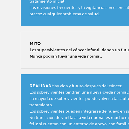
tratamiento inicial.
Las revisiones frecuentes y la vigilancia son esencia
precoz cualquier problema de salud.
MITO
Los supervivientes del cáncer infantil tienen un futu
Nunca podrán llevar una vida normal.
REALIDAD
Hay vida y futuro después del cáncer.
Los sobrevivientes tendrán una nueva «vida norma
La mayoría de sobrevivientes puede volver a las aulas
tratamiento.
Los sobrevivientes pueden integrarse de nuevo en su
Su transición de vuelta a la vida normal es mucho 
feliz si cuentan con un entorno de apoyo, con famili