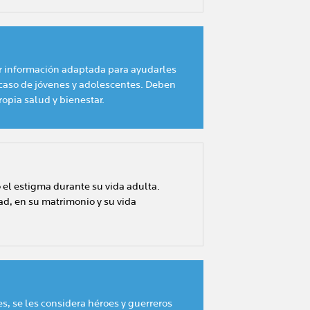
r información adaptada para ayudarles
l caso de jóvenes y adolescentes. Deben
opia salud y bienestar.
o el estigma durante su vida adulta.
ad, en su matrimonio y su vida
es, se les considera héroes y guerreros