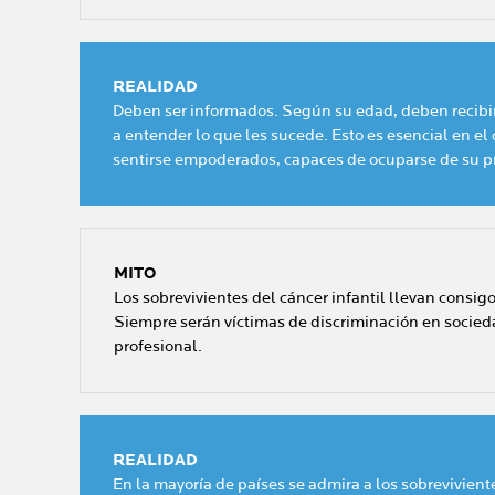
REALIDAD
Deben ser informados. Según su edad, deben recibi
a entender lo que les sucede. Esto es esencial en e
sentirse empoderados, capaces de ocuparse de su pr
MITO
Los sobrevivientes del cáncer infantil llevan consig
Siempre serán víctimas de discriminación en socied
profesional.
REALIDAD
En la mayoría de países se admira a los sobrevivient