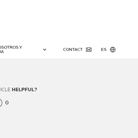
OSOTROS Y
CONTACT
ES
MA
TICLE
HELPFUL?
0