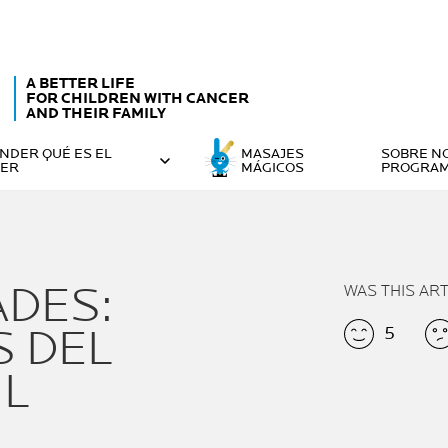
A BETTER LIFE
FOR CHILDREN WITH CANCER
AND THEIR FAMILY
NDER QUÉ ES EL
MASAJES
SOBRE N
CER
MÁGICOS
PROGRA
ADES:
WAS THIS AR
S DEL
5
IL