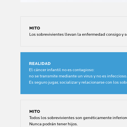
MITO
Los sobrevivientes llevan la enfermedad consigo y s
REALIDAD
El cáncer infantil no es contagioso:
no se transmite mediante un virus y no es infeccios
Es seguro jugar, socializar y relacionarse con los sob
MITO
Todos los sobrevivientes son genéticamente inferiore
Nunca podrán tener hijos.