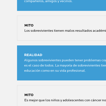
compañeros, amigos y vecinos.
MITO
Los sobrevivientes tienen malos resultados académi
REALIDAD
Algunos sobrevivientes pueden tener problemas cogn
es el caso de todos. La mayoría de sobrevivientes ti
educación como en su vida profesional.
MITO
Es mejor que los niños y adolescentes con cáncer n