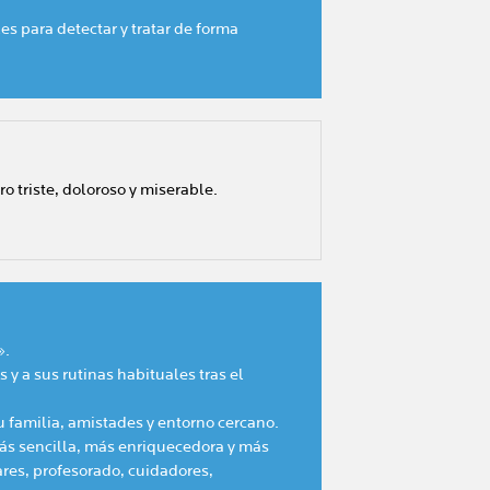
les para detectar y tratar de forma
ro triste, doloroso y miserable.
l».
 y a sus rutinas habituales tras el
 familia, amistades y entorno cercano.
más sencilla, más enriquecedora y más
ares, profesorado, cuidadores,