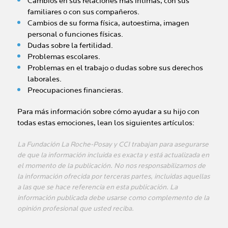
Cambios en sus relaciones más íntimas, con sus
familiares o con sus compañeros.
Cambios de su forma física, autoestima, imagen
personal o funciones físicas.
Dudas sobre la fertilidad.
Problemas escolares.
Problemas en el trabajo o dudas sobre sus derechos
laborales.
Preocupaciones financieras.
Para más información sobre cómo ayudar a su hijo con
todas estas emociones, lean los siguientes artículos:
La Fundación La Roche-Posay y CCI trabajan para asegurarse
de que la información incluida es exacta y está actualizada en
el momento de la publicación. No nos responsabilizamos de
la información ofrecida por terceras partes, incluidas aquellas
a las que se hace referencia en esta publicación. La
información publicada debe usarse como complemento de la
opinión profesional que usted reciba.