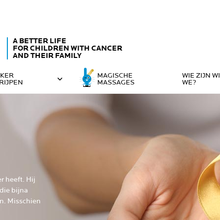
A BETTER LIFE
FOR CHILDREN WITH CANCER
AND THEIR FAMILY
KER
MAGISCHE
WIE ZIJN W
RIJPEN
MASSAGES
WE?
 heeft. Hij
die bijna
en. Misschien