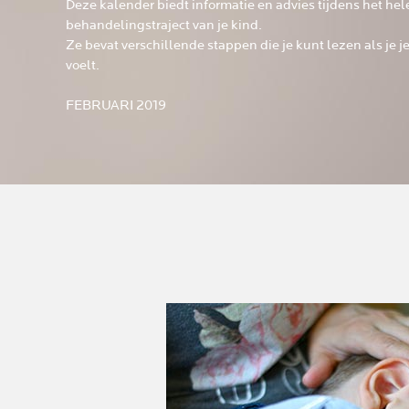
Deze kalender biedt informatie en advies tijdens het hel
behandelingstraject van je kind.
Ze bevat verschillende stappen die je kunt lezen als je je
voelt.
FEBRUARI 2019