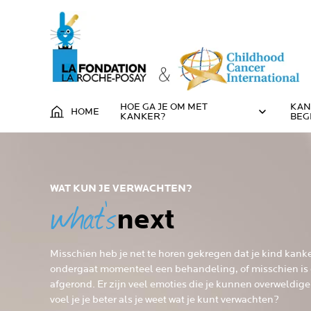
HOE GA JE OM MET
KAN
HOME
KANKER?
BEG
WAT KUN JE VERWACHTEN?
what’s
next
Misschien heb je net te horen gekregen dat je kind kanker
ondergaat momenteel een behandeling, of misschien is 
afgerond. Er zijn veel emoties die je kunnen overweldig
voel je je beter als je weet wat je kunt verwachten?