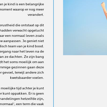
 je kind is een belangrijke
n moment waarop er nog meer
verandert.
erustheid die ontstaat op dit
t hadden verwacht opgelucht
 naar een normaal leven zoals
w aanpassen. Je geniet niet
isch team van je kind bood.
rgang naar het leven na de
dan ze dachten. Ze zijn bang
dt het soms moeilijk om aan
Sommige gezinnen gaan deze
r gevoel, terwijl andere zich
kwetsbaarder voelen.
 moeilijke tijd achter je kunt
er kunt oppakken. Er is geen
handelingen hetzelfde zijn,
 normaal', een term die vaak