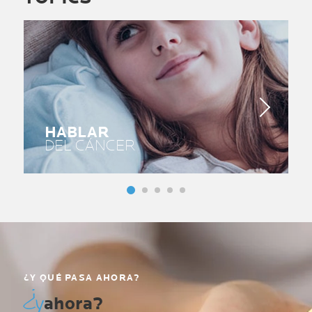
HABLAR
DEL CÁNCER
¿Y QUÉ PASA AHORA?
¿y
ahora?