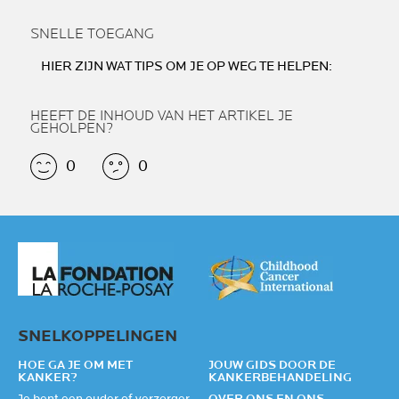
SNELLE TOEGANG
HIER ZIJN WAT TIPS OM JE OP WEG TE HELPEN:
HEEFT DE INHOUD VAN HET ARTIKEL JE
GEHOLPEN?
0
0
SNELKOPPELINGEN
HOE GA JE OM MET
JOUW GIDS DOOR DE
KANKER?
KANKERBEHANDELING
Je bent een ouder of verzorger
OVER ONS EN ONS