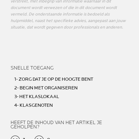
verstrekt, met inbegrip van informatie waarnaar in dit
document wordt verwezen of die in dit document wordt
vermeld. De onderstaande informatie is bedoeld als
hulpmiddel, naast het specifieke advies, aangepast aan jouw
situatie, dat wordt gegeven door professionals en anderen.
SNELLE TOEGANG
1- ZORG DAT JE OP DE HOOGTE BENT
2- BEGIN MET ORGANISEREN
3- HET KLASLOKAAL
4- KLASGENOTEN
HEEFT DE INHOUD VAN HET ARTIKEL JE
GEHOLPEN?