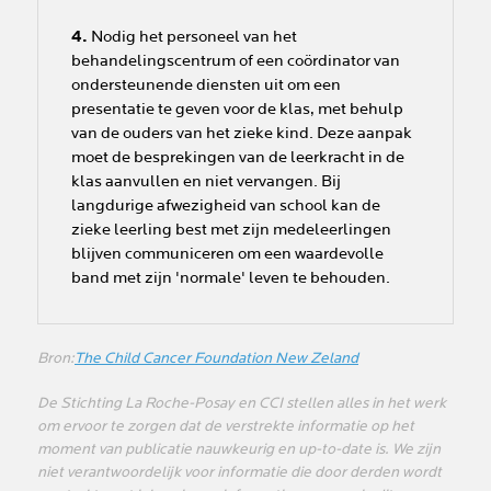
4.
Nodig het personeel van het
behandelingscentrum of een coördinator van
ondersteunende diensten uit om een
presentatie te geven voor de klas, met behulp
van de ouders van het zieke kind. Deze aanpak
moet de besprekingen van de leerkracht in de
klas aanvullen en niet vervangen. Bij
langdurige afwezigheid van school kan de
zieke leerling best met zijn medeleerlingen
blijven communiceren om een waardevolle
band met zijn 'normale' leven te behouden.
Bron:
The Child Cancer Foundation New Zeland
De Stichting La Roche-Posay en CCI stellen alles in het werk
om ervoor te zorgen dat de verstrekte informatie op het
moment van publicatie nauwkeurig en up-to-date is. We zijn
niet verantwoordelijk voor informatie die door derden wordt