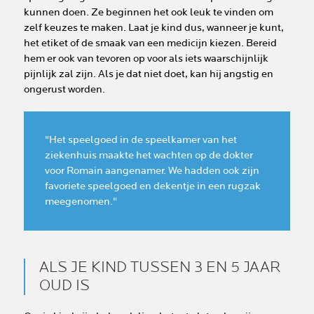
kunnen doen. Ze beginnen het ook leuk te vinden om
zelf keuzes te maken. Laat je kind dus, wanneer je kunt,
het etiket of de smaak van een medicijn kiezen. Bereid
hem er ook van tevoren op voor als iets waarschijnlijk
pijnlijk zal zijn. Als je dat niet doet, kan hij angstig en
ongerust worden.
"Het speelgoed in de speelkamer van het
ziekenhuis maakte het wachten op de dokter
voor Romain aangenamer. We hadden ook zijn
favoriete speelgoed en dekentje in een rugzak
meegenomen."
ALS JE KIND TUSSEN 3 EN 5 JAAR
OUD IS