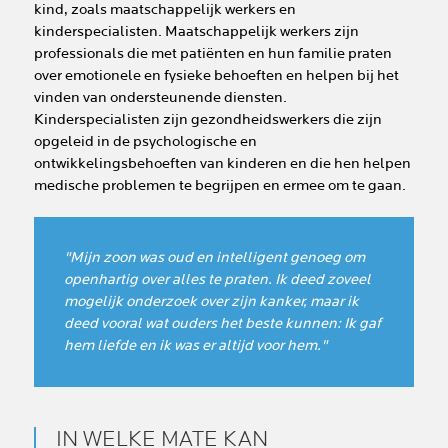
kind, zoals maatschappelijk werkers en
kinderspecialisten. Maatschappelijk werkers zijn
professionals die met patiënten en hun familie praten
over emotionele en fysieke behoeften en helpen bij het
vinden van ondersteunende diensten.
Kinderspecialisten zijn gezondheidswerkers die zijn
opgeleid in de psychologische en
ontwikkelingsbehoeften van kinderen en die hen helpen
medische problemen te begrijpen en ermee om te gaan.
"Mijn zoon was oud en intelligent genoeg om
openhartig over alles te praten. Ik deed zoveel
mogelijk onderzoek over zijn kanker, maar ik
deed vooral wat ouders het beste kunnen: Ik gaf
hem liefde en ik was er altijd voor hem."
IN WELKE MATE KAN