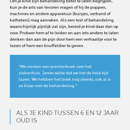
Om je kind zijn behandeling beter te laten begrijpen,
kun je de arts van tevoren vragen of hij de poppen,
machines en andere apparatuur (buisjes, verband of
katheters) mag aanraken. Als een test of behandeling
waarschijnlijk pijnlijk zal zijn, bereid je kind daar dan op
voor. Probeer hem af te leiden en aan iets anders te laten
denken dan aan de pijn door hem een verhaaltje voor te
lezen of hem een knuffeldier te geven.
"We vonden een prentenboek over het
ziekenhuis. Jamie wilde dat we het de hele tijd
lazen. We hebben het boek nog steeds, ook al is
ze klaar met de behandeling."
ALS JE KIND TUSSEN 6 EN 12 JAAR
OUD IS