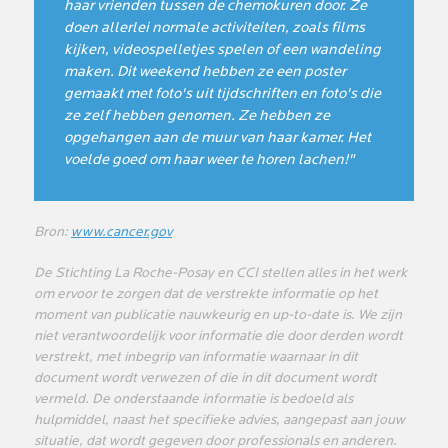
haar vrienden tussen de chemokuren door. Ze
doen allerlei normale activiteiten, zoals films
kijken, videospelletjes spelen of een wandeling
maken. Dit weekend hebben ze een poster
gemaakt met foto's uit tijdschriften en foto's die
ze zelf hebben genomen. Ze hebben ze
opgehangen aan de muur van haar kamer. Het
voelde goed om haar weer te horen lachen!"
Bron:
www.cancer.gov
De Stichting La Roche-Posay en CCI stellen alles in het werk
om ervoor te zorgen dat de verstrekte informatie op het
moment van publicatie nauwkeurig en up-to-date is. We zijn
niet verantwoordelijk voor informatie die door derden wordt
verstrekt, met inbegrip van informatie waarnaar in dit
document wordt verwezen of die in dit document wordt
vermeld. De onderstaande informatie is bedoeld als
hulpmiddel, naast het specifieke advies, aangepast aan jouw
situatie, dat wordt gegeven door professionals en anderen.