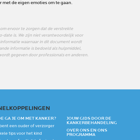
r met de eigen emoties om te gaan.
 om ervoor te zorgen dat de verstrekte
date is. We zijn niet verantwoordelijk voor
 informatie waarnaar in dit document wordt
nde informatie is bedoeld als hulpmiddel,
t wordt gegeven door professionals en anderen.
NELKOPPELINGEN
E GA JE OM MET KANKER?
JOUW GIDS DOOR DE
KANKERBEHANDELING
 bent een ouder of verzorger
OVER ONS EN ONS
ele tips voor het kind
PROGRAMMA