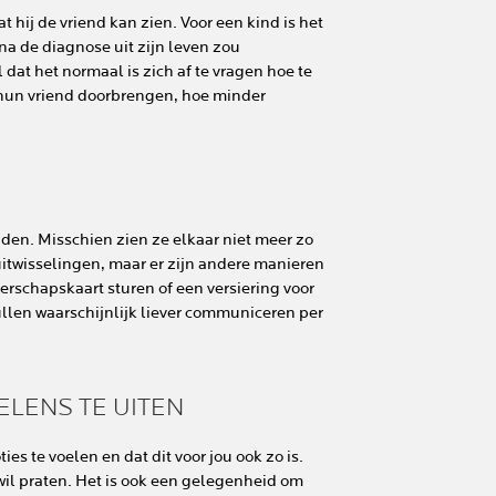
 hij de vriend kan zien. Voor een kind is het
na de diagnose uit zijn leven zou
l dat het normaal is zich af te vragen hoe te
 hun vriend doorbrengen, hoe minder
uden. Misschien zien ze elkaar niet meer zo
uitwisselingen, maar er zijn andere manieren
rschapskaart sturen of een versiering voor
len waarschijnlijk liever communiceren per
ELENS TE UITEN
es te voelen en dat dit voor jou ook zo is.
s wil praten. Het is ook een gelegenheid om