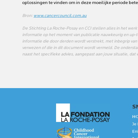
oplossingen te vinden om in deze moeilijke periode bete
Bron:
www.cancercouncil.com.au
De Stichting La Roche-Posay en CCI stellen alles in het werk
informatie op het moment van publicatie nauwkeurig en up-to-
informatie die door derden wordt verstrekt, met inbegrip van
verwezen of die in dit document wordt vermeld. De onderstaa
naast het specifieke advies, aangepast aan jouw situatie, da
S
HO
Je
Enk