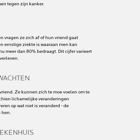
en tegen zijn kanker.
 vragen ze zich af of hun vriend gaat
en ernstige ziekte is waaraan men kan
nu meer dan 80% bedraagt. Dit cijfer varieert
verleven.
RWACHTEN
vriend. Ze kunnen zich te moe voelen om te
schien lichamelijke veranderingen
reren op wat niet is veranderd - de
n hen.
ZIEKENHUIS