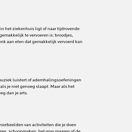
in het ziekenhuis ligt of naar tijdrovende
makkelijk te vervoeren is: broodjes,
Denk aan eten dat gemakkelijk vervoerd kan
e muziek luistert of ademhalingsoefeningen
als je niet genoeg slaapt. Maar als het
g dan je arts.
orbeelden van activiteiten die je doen
ren, schoonmaken, het gras maaien of de