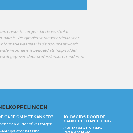
 om ervoor te zorgen dat de verstrekte
date is. We zijn niet verantwoordelijk voor
 informatie waarnaar in dit document wordt
nde informatie is bedoeld als hulpmiddel,
t wordt gegeven door professionals en anderen.
NELKOPPELINGEN
E GA JE OM MET KANKER?
JOUW GIDS DOOR DE
KANKERBEHANDELING
 bent een ouder of verzorger
OVER ONS EN ONS
ele tips voor het kind
PROGRAMMA