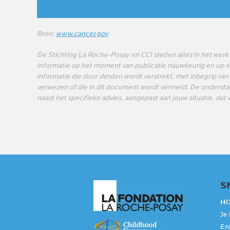
Bron:
www.cancer.gov
De Stichting La Roche-Posay en CCI stellen alles in het werk
informatie op het moment van publicatie nauwkeurig en up-to-
informatie die door derden wordt verstrekt, met inbegrip van
verwezen of die in dit document wordt vermeld. De onderstaa
naast het specifieke advies, aangepast aan jouw situatie, da
S
HO
Je
Enk