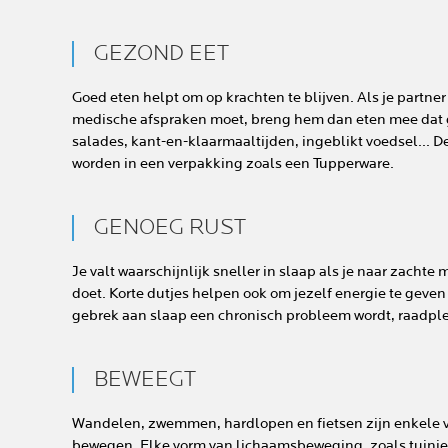
GEZOND EET
Goed eten helpt om op krachten te blijven. Als je partner 
medische afspraken moet, breng hem dan eten mee dat ge
salades, kant-en-klaarmaaltijden, ingeblikt voedsel... 
worden in een verpakking zoals een Tupperware.
GENOEG RUST
Je valt waarschijnlijk sneller in slaap als je naar zacht
doet. Korte dutjes helpen ook om jezelf energie te geven 
gebrek aan slaap een chronisch probleem wordt, raadplee
BEWEEGT
Wandelen, zwemmen, hardlopen en fietsen zijn enkele vo
bewegen. Elke vorm van lichaamsbeweging, zoals tuinie