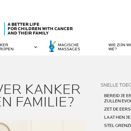
A BETTER LIFE
FOR CHILDREN WITH CANCER
AND THEIR FAMILY
KER
MAGISCHE
WIE ZIJN W
RIJPEN
MASSAGES
WE?
OVER KANKER
SNELLE TOE
BEREID JE E
N FAMILIE?
ZULLEN EVO
ZET DE EERS
LAAT HEN JE
STEL GRENZ