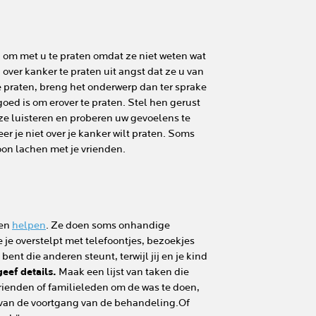
om met u te praten omdat ze niet weten wat
ver kanker te praten uit angst dat ze u van
e praten, breng het onderwerp dan ter sprake
goed is om erover te praten. Stel hen gerust
 ze luisteren en proberen uw gevoelens te
r je niet over je kanker wilt praten. Soms
oon lachen met je vrienden.
nen
helpen
. Ze doen soms onhandige
 je overstelpt met telefoontjes, bezoekjes
bent die anderen steunt, terwijl jij en je kind
geef details.
Maak een lijst van taken die
rienden of familieleden om de was te doen,
n van de voortgang van de behandeling.Of