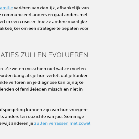
familie
variëren aanzienlijk, afhankelijk van
lie communiceert anders en gaat anders met
rt in een crisis en hoe ze andere moeilijke
kkelijker om een strategie te bepalen voor
LATIES ZULLEN EVOLUEREN.
n. Ze weten misschien niet wat ze moeten
en bang als je hun vertelt dat je kanker
te verloren en je diagnose kan pijnlijke
enden of familieleden misschien niet in
 afspiegeling kunnen zijn van hun vroegere
 iets anders ten opzichte van jou. Sommige
erwijl anderen je
zullen verrassen met zowel