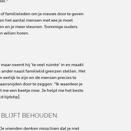
eel."
 of familieleden om je nieuws door te geven
leen het aantal mensen met wie je moet
jpen en je meer steunen. Sommige ouders
en willen horen.
aar neemt hij 'te veel ruimte' in en maakt
en ander naast familielid grenzen stellen. Het
en eerlijk te zijn en de mensen precies te
 aansnijden door te zeggen: "Ik waardeer je
kt me een beetje moe. Je helpt me het beste
 tijdstip].
 BLIJFT BEHOUDEN.
. Je vrienden denken misschien dat je niet