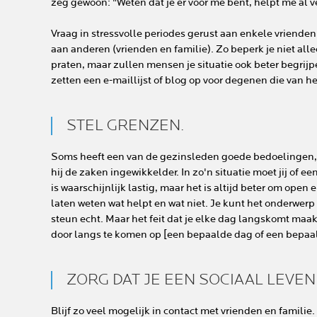
zeg gewoon: "Weten dat je er voor me bent, helpt me al v
Vraag in stressvolle periodes gerust aan enkele vrienden
aan anderen (vrienden en familie). Zo beperk je niet al
praten, maar zullen mensen je situatie ook beter begri
zetten een e-maillijst of blog op voor degenen die van h
STEL GRENZEN.
Soms heeft een van de gezinsleden goede bedoelingen, m
hij de zaken ingewikkelder. In zo'n situatie moet jij of e
is waarschijnlijk lastig, maar het is altijd beter om open 
laten weten wat helpt en wat niet. Je kunt het onderwerp
steun echt. Maar het feit dat je elke dag langskomt maa
door langs te komen op [een bepaalde dag of een bepaald
ZORG DAT JE EEN SOCIAAL LEVEN
Blijf zo veel mogelijk in contact met vrienden en familie