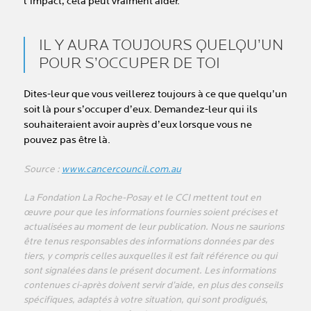
l’impact, cela peut vraiment aider.
IL Y AURA TOUJOURS QUELQU’UN
POUR S’OCCUPER DE TOI
Dites-leur que vous veillerez toujours à ce que quelqu’un
soit là pour s’occuper d’eux. Demandez-leur qui ils
souhaiteraient avoir auprès d’eux lorsque vous ne
pouvez pas être là.
Source :
www.cancercouncil.com.au
La Fondation La Roche-Posay et le CCI mettent tout en
œuvre pour que les informations fournies soient précises et
actualisées au moment de leur publication. Nous ne saurions
être tenus responsables des informations données par des
tiers, y compris celles auxquelles il est fait référence ou qui
sont signalées dans le présent document. Les informations
contenues ci-après doivent servir d’aide, en plus des conseils
spécifiques, adaptés à votre situation, qui sont prodigués,