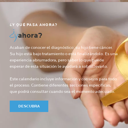
¿Y QUÉ PASA AHORA?
¿y
ahora?
Acaban de conocer el diagnóstico: su hijo tiene cáncer.
Su hijo está bajo tratamiento o está finalizándolo. Es una
experiencia abrumadora, pero saber lo que puede
esperar de esta situación le ayudará a sobrellevarlo.
Este calendario incluye información y consejos para todo
el proceso. Contiene diferentes secciones específicas,
que podrá consultar cuando sea el momento adecuado.
DESCUBRA